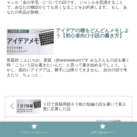
ャンル「金の羊毛」についての話です。 ジャンルを意識すること
で、あなたの物語がとても良くなることをお約束します。 もし、あ
なたの作品が旅物...
アイデアの種をどんどんメモしよ
小説の書き方
う【初心者向け小説の書き方】
新庭紺 こんにちわ、新庭（@araniwakon)です みなさんも小説を書く
時「こういう話を書きたいんだ」と思って書き始めるでしょう。 し
かし、面白いアイデアは、勝手には降りてきません。 自分の頭で考
えたり、ちょっと...
１日で原稿用紙６０枚の短編小説を書いて新人
賞に応募した話
小説を書く優先度、スマホいじるより高いか低
いか【タイムマネジメント】
プライバシーポリシー
お問い合わせページ