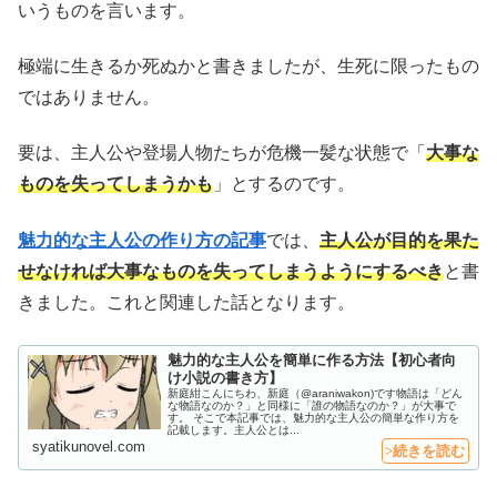
いうものを言います。
極端に生きるか死ぬかと書きましたが、生死に限ったもの
ではありません。
要は、主人公や登場人物たちが危機一髪な状態で「
大事な
ものを失ってしまうかも
」とするのです。
魅力的な主人公の作り方の記事
では、
主人公が目的を果た
せなければ大事なものを失ってしまうようにするべき
と書
きました。これと関連した話となります。
魅力的な主人公を簡単に作る方法【初心者向
け小説の書き方】
新庭紺こんにちわ、新庭（@araniwakon)です物語は「どん
な物語なのか？」と同様に「誰の物語なのか？」が大事で
す。 そこで本記事では、魅力的な主人公の簡単な作り方を
記載します。主人公とは...
syatikunovel.com