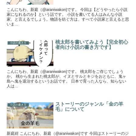
こんにちわ、新庭（@araniwakon)です。 今回は【どうやったら小説
家になれるのか】という話です。 小説を書いてる人はみんな小説
家、と言えるでしょう。物語を紡ぐ方は、すべて小説家と言えると思
いま...
桃太郎を書いてみよう【完全初心
小説の書き方
者向け小説の書き方です】
こんにちわ、新庭（@araniwakon)です。 桃太郎をご存じでしょう
か。 桃から生まれた桃太郎が、イヌとサルとキジをおともに、鬼ヶ
島へ鬼を退治するというお話です。 日本で育った人なら、知らない
人は...
ストーリーのジャンル「金の羊
小説の書き方
毛」について
新庭紺 こんにちわ、新庭（@araniwakon)です 今回はストーリーのジ