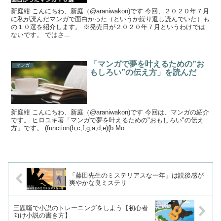
新庭紺 こんにちわ、新庭（@araniwakon)です 今回、２０２０年７月
に私が読んだマンガで面白かった（というか繰り返し読んでいた）も
の１０選を紹介します。 ※発売日が２０２０年７月というわけでは
ないです。 ではさ...
「マンガで夢を叶えるための”お
マンガ
もしろい”の伝え方」を読んだ
新庭紺 こんにちわ、新庭（@araniwakon)です 今回は、マンガの紹介
です。 ヒロユキ著「マンガで夢を叶えるための"おもしろい"の伝え
方」です。 (function(b,c,f,g,a,d,e){b.Mo...
「藤田先生のミステリアスな一年」は読後感が
爽やかな良ミステリ
三題噺で小説のトレーニングをしよう【初心者
向け小説の書き方】