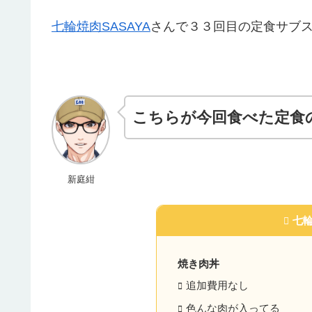
七輪焼肉SASAYA
さんで３３回目の定食サブ
こちらが今回食べた定食
新庭紺
七輪
焼き肉丼
追加費用なし
色んな肉が入ってる