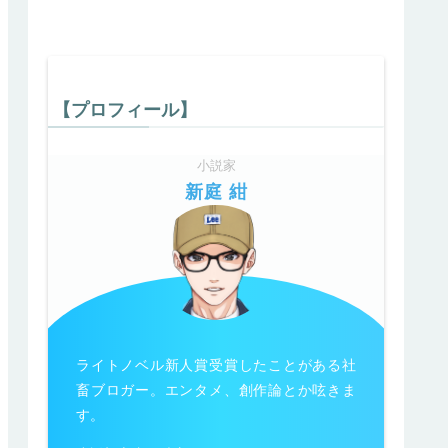
【プロフィール】
小説家
新庭 紺
ライトノベル新人賞受賞したことがある社
畜ブロガー。エンタメ、創作論とか呟きま
す。