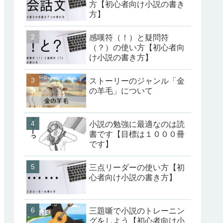
方【初心者向け小説の書き
方】
感嘆符（！）と疑問符
（？）の使い方【初心者向
け小説の書き方】
ストーリーのジャンル「金
の羊毛」について
小説の勉強に最適なのは読
書です【目標は１０００冊
です】
三点リーダーの使い方【初
心者向け小説の書き方】
三題噺で小説のトレーニン
グをしよう【初心者向け小