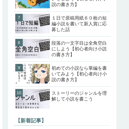
説の書き方】
１日で原稿用紙６０枚の短
編小説を書いて新人賞に応
募した話
段落の一文字目は全角空白
にしよう【初心者向け小説
の書き方】
初めての小説なら掌編を書
いてみよう【初心者向け小
説の書き方】
ストーリーのジャンルを理
解して小説を書こう
【新着記事】