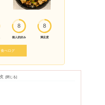
8
8
ム
個人的好み
満足度
食べログ
次